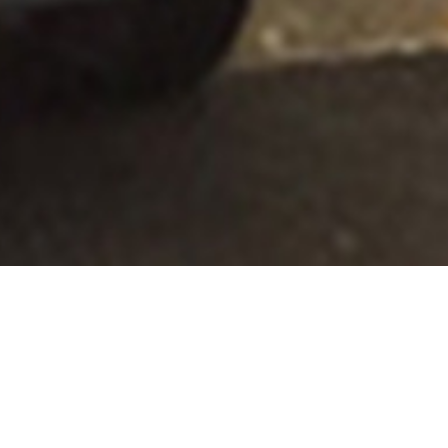
instagram
facebook
twitter
© 2021
Sun Çevre
All Rights Reserved.
Tıbbi Atık Sözleşmesi'ne yukarıda bulunan "Ürün Dökümanları"
kısmından ulaşabilirsiniz.