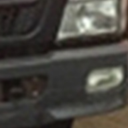
Mah.2014.Cad.No:3 Sincan
Ankara,
TURKIYE
info@suncevre.com
Tel :
0312 641 40 32
Faks :
0312 472 39 52
KATEGORILER
Ana Sayfa
Hakkımızda
Ürünler
Hizmetler
Haberler
İletişim
Online Katalog