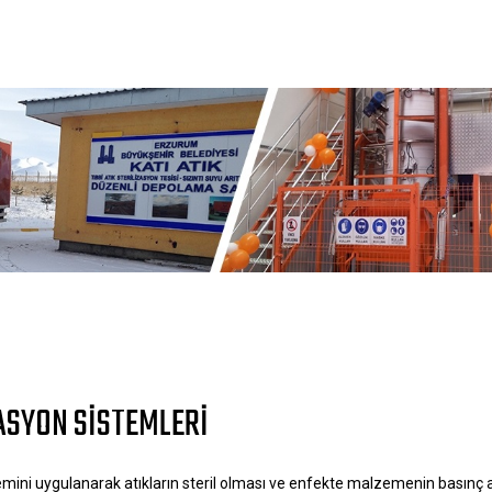
ZASYON SISTEMLERI
emini uygulanarak atıkların steril olması ve enfekte malzemenin basınç a