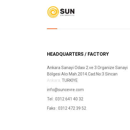
HEADQUARTERS / FACTORY
Ankara Sanayi Odası 2.ve 3.Organize Sanayi
Bölgesi Alcı Mah.2014.Cad.No:3 Sincan
Ankara,
TURKIYE
info@suncevre.com
Tel :
0312 641 40 32
Faks :
0312 472 39 52