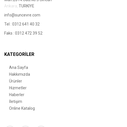
Ankara,
TURKIYE
info@suncevre.com
Tel :
0312 641 40 32
Faks :
0312 472 39 52
KATEGORILER
Ana Sayfa
Hakkımızda
Ürünler
Hizmetler
Haberler
İletişim
Online Katalog