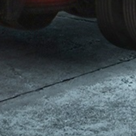
KATEGORILER
Ana Sayfa
Hakkımızda
Ürünler
Hizmetler
Haberler
İletişim
Online Katalog
instagram
facebook
twitter