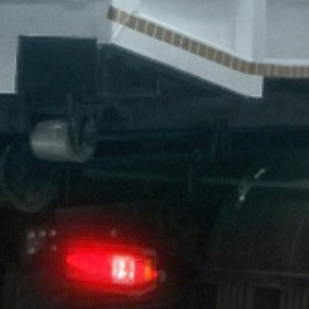
HEADQUARTERS / FACTORY
Ankara Sanayi Odası 2.ve 3.Organize Sanayi Bölgesi Alcı
Mah.2014.Cad.No:3 Sincan
Ankara,
TURKIYE
info@suncevre.com
Tel :
0312 641 40 32
Faks :
0312 472 39 52