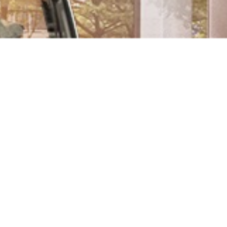
HEADQUARTERS / FACTORY
Ankara Sanayi Odası 2.ve 3.Organize Sanayi Bölgesi Alcı
Mah.2014.Cad.No:3 Sincan
Ankara,
TURKIYE